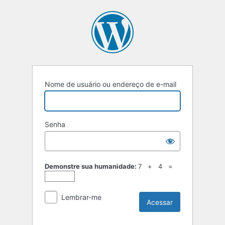
Acessar
Nome de usuário ou endereço de e-mail
Senha
Demonstre sua humanidade:
7 + 4 =
Lembrar-me