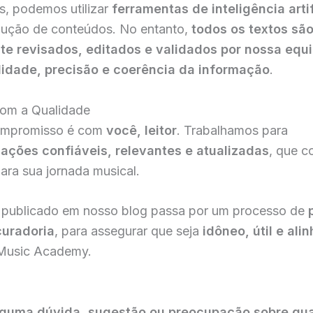
s, podemos utilizar
ferramentas de inteligência artif
dução de conteúdos. No entanto,
todos os textos sã
e revisados, editados e validados por nossa equ
lidade, precisão e coerência da informação
.
om a Qualidade
ompromisso é com
você, leitor
. Trabalhamos para
ações confiáveis, relevantes e atualizadas
, que c
ara sua jornada musical.
publicado em nosso blog passa por um processo de
curadoria
, para assegurar que seja
idôneo, útil e al
Music Academy.
lguma dúvida, sugestão ou preocupação sobre qu