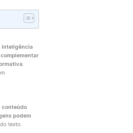
 inteligência
a
complementar
formativa
.
em
o conteúdo
gens podem
 do texto.