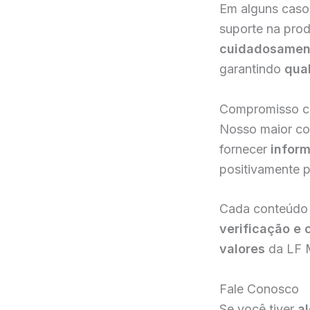
Em alguns caso
suporte na pro
cuidadosament
garantindo
qua
Compromisso c
Nosso maior c
fornecer
inform
positivamente p
Cada conteúdo 
verificação e 
valores
da LF 
Fale Conosco
Se você tiver
a