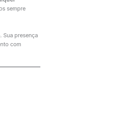
mos sempre
e
. Sua presença
ento com