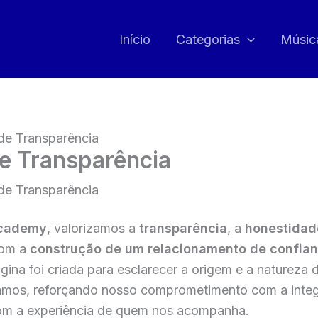
Início
Categorias
Músic
de Transparência
e Transparência
de Transparência
Academy
, valorizamos a
transparência
, a
honestidad
com a
construção de um relacionamento de confia
página foi criada para esclarecer a origem e a natureza
amos, reforçando nosso comprometimento com a integ
om a experiência de quem nos acompanha.