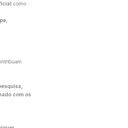
icial
como
o
ipe
,
ontribuam
pesquisa,
inhado com os
alquer