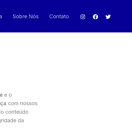
a
Sobre Nós
Contato
e
e o
nça
com nossos
 do conteúdo
ridade da