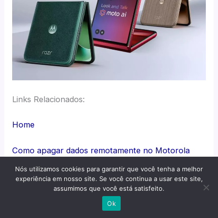
Links Relacionados:
Home
Como apagar dados remotamente no Motorola
Razr 60 Ultra?
Nós utilizamos cookies para garantir que você tenha a melhor
experiência em nosso site. Se você continua a usar este site,
A diferença entre o
assumimos que você está satisfeito.
Como ativar Find My
Motorola Edge 50 Pro
Device no Motorola
Ok
e o Edge 50 Ultra vai
Razr 60 Ultra?