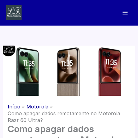
Ir
para
o
conteúdo
Início
Motorola
Como apagar dados remotamente no Motorola
Razr 60 Ultra?
Como apagar dados