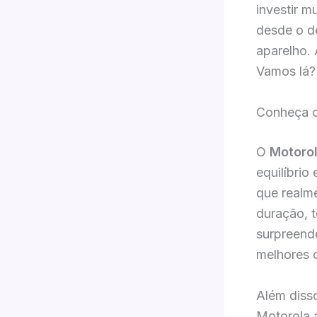
investir m
desde o de
aparelho.
Vamos lá?
Conheça 
O
Motoro
equilíbrio
que realme
duração, 
surpreende
melhores c
Além disso
Motorola 