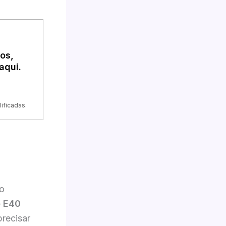
os,
aqui.
ificadas.
o
o E40
recisar