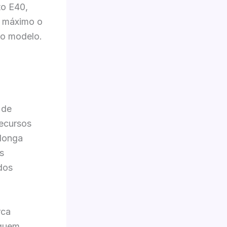
to E40,
o máximo o
 o modelo.
 de
recursos
 longa
s
dos
rca
 quem