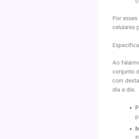
c
Por esses
celulares 
Especific
Ao falarm
conjunto 
com desta
dia a dia.
P
p
M
f