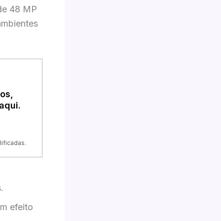
 de 48 MP
 ambientes
os,
aqui.
ificadas.
.
m efeito