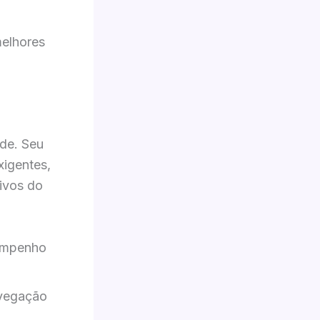
melhores
de. Seu
xigentes,
ivos do
empenho
avegação