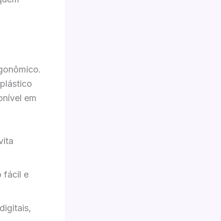
rgonômico.
plástico
ponível em
vita
fácil e
igitais,