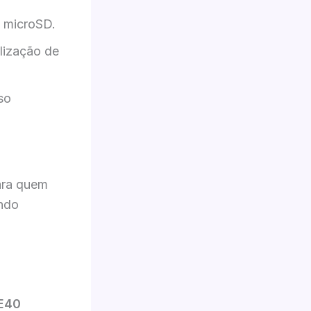
o microSD.
lização de
so
ara quem
indo
 E40