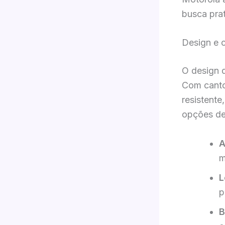
busca pra
Design e 
O design 
Com canto
resistente
opções de 
A
m
L
p
B