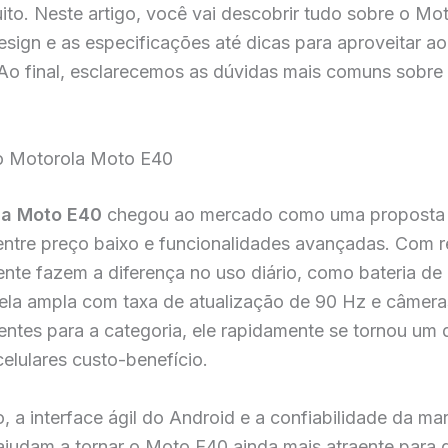
uito. Neste artigo, você vai descobrir tudo sobre o Mo
sign e as especificações até dicas para aproveitar a
 Ao final, esclarecemos as dúvidas mais comuns sobre
o Motorola Moto E40
la Moto E40
chegou ao mercado como uma proposta
 entre preço baixo e funcionalidades avançadas. Com 
nte fazem a diferença no uso diário, como bateria de
tela ampla com taxa de atualização de 90 Hz e câmera
ntes para a categoria, ele rapidamente se tornou um 
elulares custo-benefício.
, a interface ágil do Android e a confiabilidade da ma
ajudam a tornar o Moto E40 ainda mais atraente para