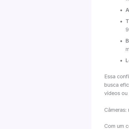
A
T
9
B
m
L
Essa conf
busca efic
vídeos ou 
Câmeras: 
Com um con