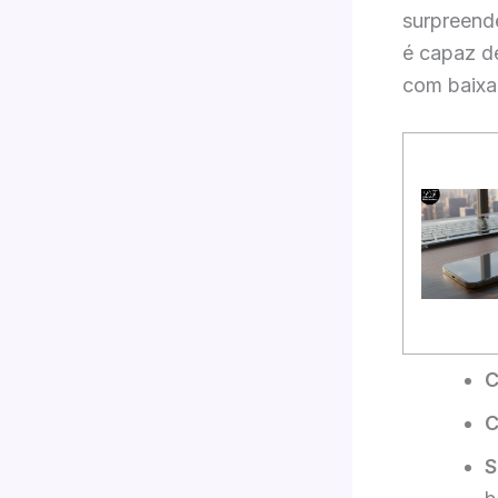
surpreende
é capaz de
com baixa 
C
C
S