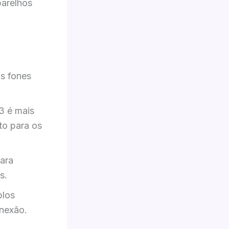
parelhos
.
s fones
3 é mais
to para os
ara
s.
plos
nexão.