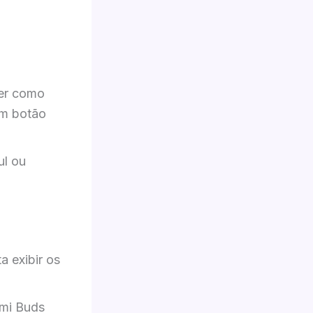
er como
um botão
ul ou
ta exibir os
omi Buds