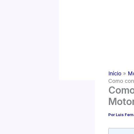
Início
Mo
Como cone
Como 
Motor
Por
Luis Fer