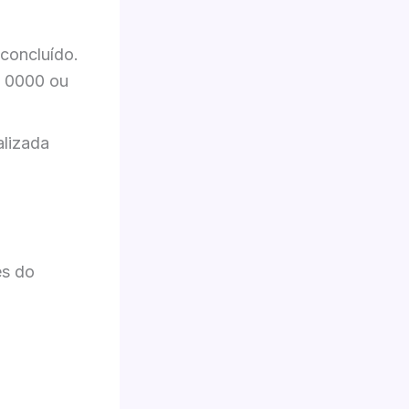
concluído.
e 0000 ou
alizada
es do