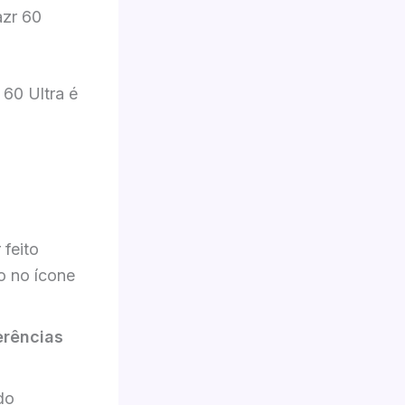
azr 60
60 Ultra é
 feito
o no ícone
erências
do