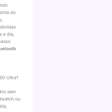
ando
ponta do
s,
 dúvidas
 a dia,
passo
uetooth
60 Ultra?
ados sem
rtwatch ou
ida,