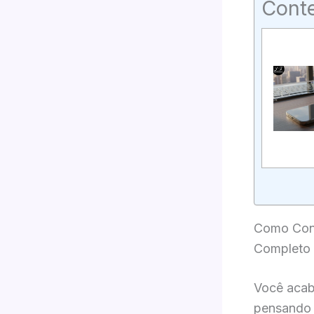
Cont
Como Cone
Completo
Você acabo
pensando 