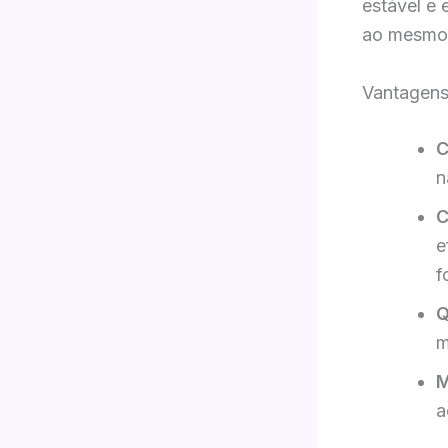
estável e 
ao mesmo 
Vantagens
C
n
C
e
f
Q
m
M
a