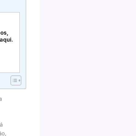
os,
aqui.
a
tá
ão,