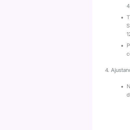
4
T
S
1
P
c
4. Ajusta
N
d