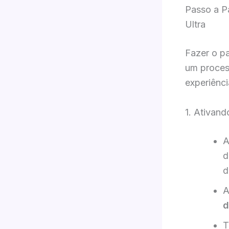
Passo a P
Ultra
Fazer o p
um proces
experiênci
1. Ativand
A
d
d
A
d
T