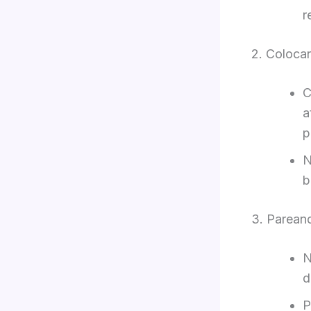
r
2. Coloca
C
a
p
N
b
3. Parean
N
d
P