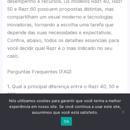
desempenho e recursos. Os modelos Razr 40, Razr
50 e Razr 60 possuem propostas distintas, mas
compartilham um visual moderno e tecnologias
inovadoras, tornando a escolha uma tarefa que
depende das suas necessidades e expectativas.
Confira, abaixo, todos os detalhes essenciais para
você decidir qual Razr é o mais indicado no seu
caso.
Perguntas Frequentes (FAQ)
1. Qual a principal diferença entre o Razr 40, 50 e
60?
Nós utilizamos cookies para garantir que você tenha a melhor
experiência em nosso site. Se você continua a usar este site,
O Razr 40 é focado no custo-benefício e tem
assumimos que você está satisfeito.
hardware mais simples. O Razr 50 traz melhorias
Ok
em tela e câmeras, enquanto o Razr 60 oferece o