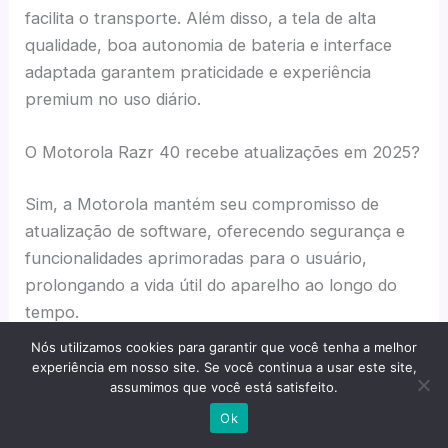
facilita o transporte. Além disso, a tela de alta
qualidade, boa autonomia de bateria e interface
adaptada garantem praticidade e experiência
premium no uso diário.
O Motorola Razr 40 recebe atualizações em 2025?
Sim, a Motorola mantém seu compromisso de
atualização de software, oferecendo segurança e
funcionalidades aprimoradas para o usuário,
prolongando a vida útil do aparelho ao longo do
tempo.
Nós utilizamos cookies para garantir que você tenha a melhor
Como está o desempenho do Razr 40 em apps e
experiência em nosso site. Se você continua a usar este site,
assumimos que você está satisfeito.
jogos atuais?
Ok
O chip Snapdragon, memória RAM adequada e