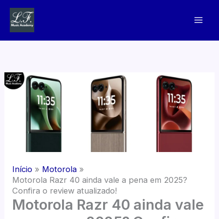
Ir
para
o
conteúdo
Início
Motorola
Motorola Razr 40 ainda vale a pena em 2025?
Confira o review atualizado!
Motorola Razr 40 ainda vale