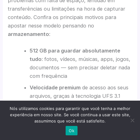
problemas com falta de espaço, lentidão em
transferências ou limitações na hora de capturar
conteúdo. Confira os principais motivos para
apostar nesse modelo pensando no
armazenamento
:
512 GB para guardar absolutamente
tudo
: fotos, vídeos, músicas, apps, jogos,
documentos — sem precisar deletar nada
com frequência
Velocidade premium
de acesso aos seus
arquivos, graças à tecnologia UFS 3.1
Sincronia perfeita
com outros recursos
Nós utilizamos cookies para garantir que você tenha a melhor
experiência em nosso site. Se você continua a usar este site,
do aparelho, potencializando o uso do
assumimos que você está satisfeito.
Snapdragon, das câmeras avançadas e da
Ok
tela dobrável de última geração